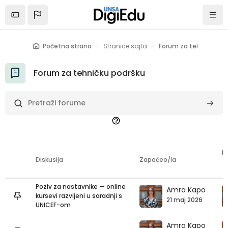
Idi na glavni sadržaj
Početna strana
Stranice sajta
Forum za tehničku po
Forum za tehničku podršku
Pretraži forume
Pretra
P
Diskusija
Započeo/la
List of discussions. Showing 3 of 3 discussion
Poziv za nastavnike — online
Amra Kapo
kursevi razvijeni u saradnji s
21 maj 2026
UNICEF-om
Amra Kapo