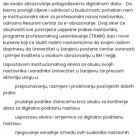
da visoko obrazovanje prilagođavamo digitalnom dobu. Da
bismo postigli ciljeve i održivost u budućnosti, potreban nam
je institucionalni okvir za profesionalni razvoj nastavnika,
odnosno Resursni centar za e-obrazovanje. Ovaj okvir će
obuhvatiti sve postojeće uspješne prakse nastavnika,
programe profesionalnog usavršavanja (TRAIN), kao i nove
kurseve koji će služiti našim nastavnicima da svojim radom
doprinesu da Univerzitet u Sarajevu postane centar izvrsnosti
i primjer kvaliteta u visokom obrazovanju u BiH i regiji.
Uspostavom institucionalnog okvira za obuku svojih
nastavnika i saradnika Univerzitet u Sarajevu će preuzeti
aktivniju ulogu u:
·
prepoznavanju, razmjeni i proširivanju postojećih dobrih
praksi
·
pružanje podrške članicama kroz obuku za korištenje
alata za digitalno podržanu nastavu
·
uspostavu okvira i smjernica za digitalno podržanu
nastavu
·
njegovanje saradnje između svih sudionika nastavnih