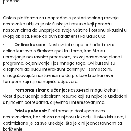
procesa
Onlajn platforma za unapređenje profesionalnog razvoja
nastavnika uključuje niz funkcija i resursa koji pomažu
nastavnicima da unaprijede svoje veštine i ostanu aktuelni u
svojoj oblasti. Neke od ovih karakteristika uključuju:
·
Online kursevi:
Nastavnici mogu pohađati razne
online kurseve o širokom spektru tema, kao što su
upravljanje nastavnim procesom, razvoj nastavnog plana i
programa, ocjenjivanje i još mnogo toga. Ovi kursevi su
dizajnirani da budu interaktivni, zanimljivi i samostalni,
omogućavajući nastavnicima da prolaze kroz kurseve
tempom koji njima najviše odgovara.
·
Personalizirano učenje:
Nastavnici mogu kreirati
vlastiti put učenja odabirom resursa koji su najbolje usklađeni
s njihovim potrebama, ciljevima i interesovanjima.
·
Pristupačnost:
Platforma je dostupna svim
nastavnicima, bez obzira na njihovu lokaciju ili nivo iskustva, i
optimizirana je za sve uređaje, što je čini jednostavnom za
korištenje.