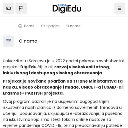
Skip to main content
Home
Site pages
O nama
O nama
Univerzitet u Sarajevu je u 2022 godini pokrenuo svobuhvatni
projekat
DigiEdu
čiji je cilj
razvoj visokokvalitetnog,
inkluzivnog i dostupnog visokog obrazovanja.
Projekat je novčano podržan od strane Ministarstva za
nauku, visoko obrazovanje i mlade, UNICEF-a i USAID-a i
Erasmus+ PARTISH projekta.
Ovaj program baziran je na uspješnim dugogodišnjim
iskustvima naših članica iz domena savremenih trendova u
učenju i podučavanja, uključujući e-obrazovanje, a posebno
na iskustvima koja smo stekli tokom online nastave za
vrijeme pandemije COVID -19, te na prepoznavanju potrebe