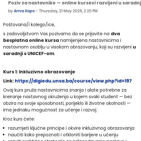
Number of replies: 0
Poziv za nastavnike — online kursevi razvijeni u saradn
by
Amra Kapo
-
Thursday, 21 May 2026, 2:20 PM
Poštovana/i kolego/ice,
s zadovoljstvom Vas pozivamo da se prijavite na
dva
besplatna online kursa
namijenjena nastavnicima i
nastavnom osoblju u visokom obrazovanju, koji su razvijeni
u
saradnji s UNICEF-om
.
Kurs 1: Inkluzivno obrazovanje
Link:
https://digiedu.unsa.ba/course/view.php?id=197
Ovaj kurs pruža nastavnicima znanja i alate potrebne za
kreiranje nastavnog okruženja u kojem svaki student — bez
obzira na svoje sposobnosti, porijeklo ili životne okolnosti —
ima jednaku mogućnost za učenje i razvoj.
Kroz kurs ćete:
razumjeti ključne principe i okvire inkluzivnog obrazovanja
naučiti kako prepoznati i otkloniti barijere u učenju