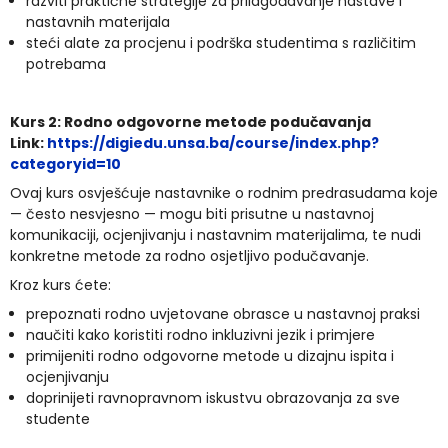
razviti praktične strategije za prilagođavanje nastave i
nastavnih materijala
steći alate za procjenu i podrška studentima s različitim
potrebama
Kurs 2: Rodno odgovorne metode podučavanja
Link:
https://digiedu.unsa.ba/course/index.php?
categoryid=10
Ovaj kurs osvješćuje nastavnike o rodnim predrasudama koje
— često nesvjesno — mogu biti prisutne u nastavnoj
komunikaciji, ocjenjivanju i nastavnim materijalima, te nudi
konkretne metode za rodno osjetljivo podučavanje.
Kroz kurs ćete:
prepoznati rodno uvjetovane obrasce u nastavnoj praksi
naučiti kako koristiti rodno inkluzivni jezik i primjere
primijeniti rodno odgovorne metode u dizajnu ispita i
ocjenjivanju
doprinijeti ravnopravnom iskustvu obrazovanja za sve
studente