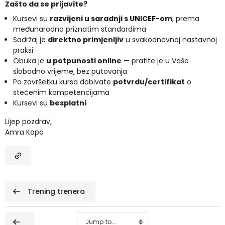
Zašto da se prijavite?
Kursevi su
razvijeni u saradnji s UNICEF-om
, prema
međunarodno priznatim standardima
Sadržaj je
direktno primjenljiv
u svakodnevnoj nastavnoj
praksi
Obuka je
u potpunosti online
— pratite je u Vaše
slobodno vrijeme, bez putovanja
Po završetku kursa dobivate
potvrdu/certifikat
o
stečenim kompetencijama
Kursevi su
besplatni
Lijep pozdrav,
Amra Kapo
 Trening trenera
Jump to...