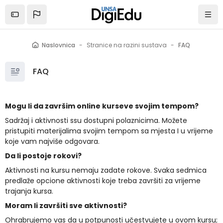
Preskoči na sadržaj
Naslovnica
Stranice na razini sustava
FAQ
FAQ
Mogu li da završim online kurseve svojim tempom?
Sadržaj i aktivnosti ssu dostupni polaznicima. Možete
pristupiti materijalima svojim tempom sa mjesta I u vrijeme
koje vam najviše odgovara.
Da li postoje rokovi?
Aktivnosti na kursu nemaju zadate rokove. Svaka sedmica
predlaže opcione aktivnosti koje treba završiti za vrijeme
trajanja kursa.
Moram li završiti sve aktivnosti?
Ohrabrujemo vas da u potpunosti učestvujete u ovom kursu;