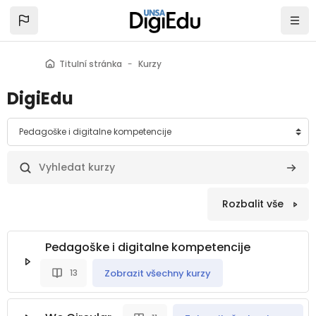
Přejít k hlavnímu obsahu
Titulní stránka
Kurzy
DigiEdu
rie kurzů
Vyhledat kurzy
Vyhled
Rozbalit vše
Pedagoške i digitalne kompetencije
Zobrazit všechny kurzy
13