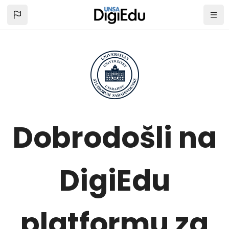
Skip to main content
Dobrodošli na
DigiEdu
platformu za