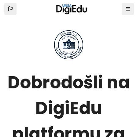
Zum Hauptinhalt
Dobrodošli na
DigiEdu
platformu za