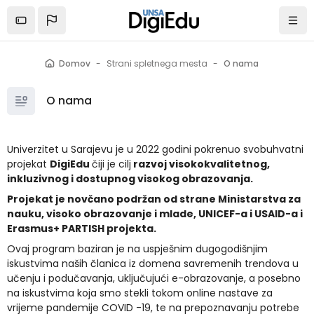
Preskoči na glavno vsebino
Domov
Strani spletnega mesta
O nama
O nama
Univerzitet u Sarajevu je u 2022 godini pokrenuo svobuhvatni
projekat
DigiEdu
čiji je cilj
razvoj visokokvalitetnog,
inkluzivnog i dostupnog visokog obrazovanja.
Projekat je novčano podržan od strane Ministarstva za
nauku, visoko obrazovanje i mlade, UNICEF-a i USAID-a i
Erasmus+ PARTISH projekta.
Ovaj program baziran je na uspješnim dugogodišnjim
iskustvima naših članica iz domena savremenih trendova u
učenju i podučavanja, uključujući e-obrazovanje, a posebno
na iskustvima koja smo stekli tokom online nastave za
vrijeme pandemije COVID -19, te na prepoznavanju potrebe