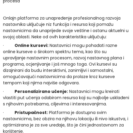
procesa
Onlajn platforma za unapređenje profesionalnog razvoja
nastavnika uključuje niz funkcija i resursa koji pomažu
nastavnicima da unaprijede svoje veštine i ostanu aktuelni u
svojoj oblasti. Neke od ovih karakteristika uključuju:
·
Online kursevi:
Nastavnici mogu pohađati razne
online kurseve o širokom spektru tema, kao što su
upravljanje nastavnim procesom, razvoj nastavnog plana i
programa, ocjenjivanje i još mnogo toga. Ovi kursevi su
dizajnirani da budu interaktivni, zanimljivi i samostalni,
omogućavajući nastavnicima da prolaze kroz kurseve
tempom koji njima najviše odgovara.
·
Personalizirano učenje:
Nastavnici mogu kreirati
vlastiti put učenja odabirom resursa koji su najbolje usklađeni
s njihovim potrebama, ciljevima i interesovanjima.
·
Pristupačnost:
Platforma je dostupna svim
nastavnicima, bez obzira na njihovu lokaciju ili nivo iskustva, i
optimizirana je za sve uređaje, što je čini jednostavnom za
korištenje.