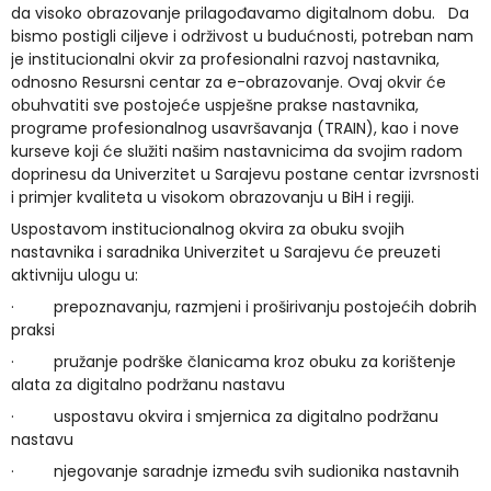
da visoko obrazovanje prilagođavamo digitalnom dobu. Da
bismo postigli ciljeve i održivost u budućnosti, potreban nam
je institucionalni okvir za profesionalni razvoj nastavnika,
odnosno Resursni centar za e-obrazovanje. Ovaj okvir će
obuhvatiti sve postojeće uspješne prakse nastavnika,
programe profesionalnog usavršavanja (TRAIN), kao i nove
kurseve koji će služiti našim nastavnicima da svojim radom
doprinesu da Univerzitet u Sarajevu postane centar izvrsnosti
i primjer kvaliteta u visokom obrazovanju u BiH i regiji.
Uspostavom institucionalnog okvira za obuku svojih
nastavnika i saradnika Univerzitet u Sarajevu će preuzeti
aktivniju ulogu u:
·
prepoznavanju, razmjeni i proširivanju postojećih dobrih
praksi
·
pružanje podrške članicama kroz obuku za korištenje
alata za digitalno podržanu nastavu
·
uspostavu okvira i smjernica za digitalno podržanu
nastavu
·
njegovanje saradnje između svih sudionika nastavnih