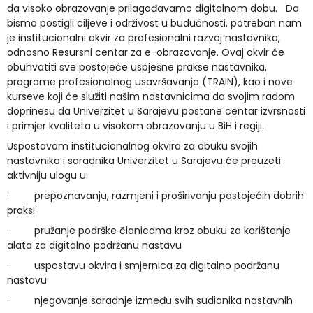
da visoko obrazovanje prilagođavamo digitalnom dobu. Da
bismo postigli ciljeve i održivost u budućnosti, potreban nam
je institucionalni okvir za profesionalni razvoj nastavnika,
odnosno Resursni centar za e-obrazovanje. Ovaj okvir će
obuhvatiti sve postojeće uspješne prakse nastavnika,
programe profesionalnog usavršavanja (TRAIN), kao i nove
kurseve koji će služiti našim nastavnicima da svojim radom
doprinesu da Univerzitet u Sarajevu postane centar izvrsnosti
i primjer kvaliteta u visokom obrazovanju u BiH i regiji.
Uspostavom institucionalnog okvira za obuku svojih
nastavnika i saradnika Univerzitet u Sarajevu će preuzeti
aktivniju ulogu u:
·
prepoznavanju, razmjeni i proširivanju postojećih dobrih
praksi
·
pružanje podrške članicama kroz obuku za korištenje
alata za digitalno podržanu nastavu
·
uspostavu okvira i smjernica za digitalno podržanu
nastavu
·
njegovanje saradnje između svih sudionika nastavnih