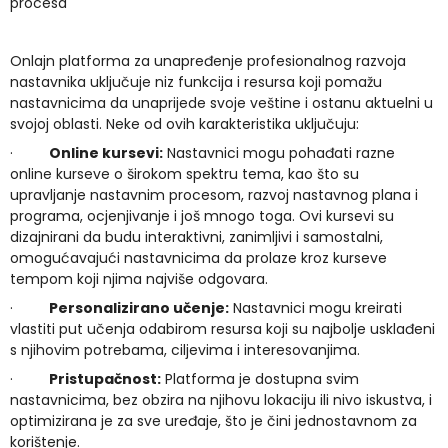
procesa
Onlajn platforma za unapređenje profesionalnog razvoja
nastavnika uključuje niz funkcija i resursa koji pomažu
nastavnicima da unaprijede svoje veštine i ostanu aktuelni u
svojoj oblasti. Neke od ovih karakteristika uključuju:
·
Online kursevi:
Nastavnici mogu pohađati razne
online kurseve o širokom spektru tema, kao što su
upravljanje nastavnim procesom, razvoj nastavnog plana i
programa, ocjenjivanje i još mnogo toga. Ovi kursevi su
dizajnirani da budu interaktivni, zanimljivi i samostalni,
omogućavajući nastavnicima da prolaze kroz kurseve
tempom koji njima najviše odgovara.
·
Personalizirano učenje:
Nastavnici mogu kreirati
vlastiti put učenja odabirom resursa koji su najbolje usklađeni
s njihovim potrebama, ciljevima i interesovanjima.
·
Pristupačnost:
Platforma je dostupna svim
nastavnicima, bez obzira na njihovu lokaciju ili nivo iskustva, i
optimizirana je za sve uređaje, što je čini jednostavnom za
korištenje.