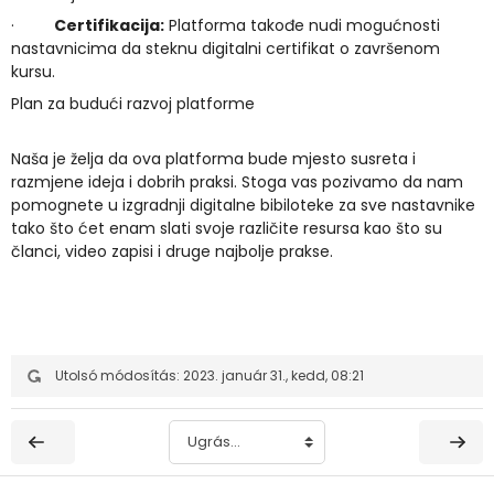
·
Certifikacija:
Platforma takođe nudi mogućnosti
nastavnicima da steknu digitalni certifikat o završenom
kursu.
Plan za budući razvoj platforme
Naša je želja da ova platforma bude mjesto susreta i
razmjene ideja i dobrih praksi. Stoga vas pozivamo da nam
pomognete u izgradnji digitalne bibiloteke za sve nastavnike
tako što ćet enam slati svoje različite resursa kao što su
članci, video zapisi i druge najbolje prakse.
Utolsó módosítás: 2023. január 31., kedd, 08:21
Ugrás...