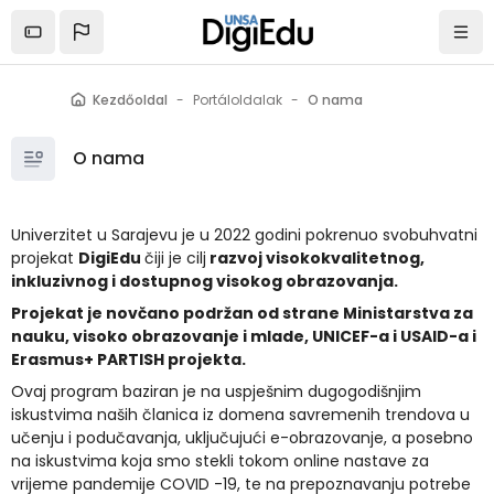
Tovább a fő tartalomhoz
Kezdőoldal
Portáloldalak
O nama
O nama
Univerzitet u Sarajevu je u 2022 godini pokrenuo svobuhvatni
projekat
DigiEdu
čiji je cilj
razvoj visokokvalitetnog,
inkluzivnog i dostupnog visokog obrazovanja.
Projekat je novčano podržan od strane Ministarstva za
nauku, visoko obrazovanje i mlade, UNICEF-a i USAID-a i
Erasmus+ PARTISH projekta.
Ovaj program baziran je na uspješnim dugogodišnjim
iskustvima naših članica iz domena savremenih trendova u
učenju i podučavanja, uključujući e-obrazovanje, a posebno
na iskustvima koja smo stekli tokom online nastave za
vrijeme pandemije COVID -19, te na prepoznavanju potrebe