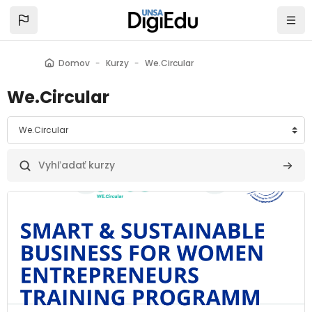
Preskočiť na hlavný obsah
Domov
Kurzy
We.Circular
We.Circular
rie kurzov
Vyhľadať kurzy
Vyhľad