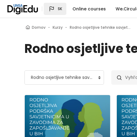
Preskočiť na hlavný obsah
Online courses
We.Circul
SK
Domov
Kurzy
Rodno osjetljive tehnike savjetovanja
Rodno osjetljive 
Kategórie kurzov
Vyhľadať 