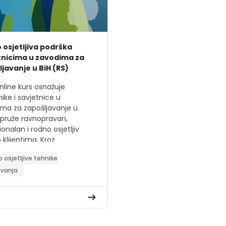
 osjetljiva podrška
tnicima u zavodima za
javanje u BiH (RS)
nline kurs osnažuje
nike i savjetnice u
ma za zapošljavanje u
 pruže ravnopravan,
onalan i rodno osjetljiv
 klijentima. Kroz
ktivne module, praktične
 osjetljive tehnike
re i alate, učesnici će
ovanja
 znanja i vještine za
navanje i prevazilaženje
 prepreka na tržištu rada.
vi kursa: