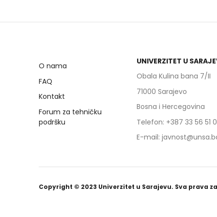
Razumjeti razliku između
Razu
spola i roda, te važnost rodne
spol
ravnopravnosti.
ravn
Identificirati rodne stereotipe
Iden
i predrasude u zapošljavanju.
i pr
UNIVERZITET U SARAJ
Primijeniti rodno osjetljive
Prim
O nama
savjetodavne tehnike.
savj
Obala Kulina bana 7/II
FAQ
Upoznati se sa zakonskim i
Upoz
71000 Sarajevo
institucionalnim okvirima
inst
Kontakt
ravnopravnosti spolova.
ravn
Bosna i Hercegovina
Forum za tehničku
Razviti strategije podrške
Razv
podršku
Telefon: +387 33 56 51 
ranjivim grupama, posebno
ran
ženama.
žen
E-mail: javnost@unsa.b
Kreirati individualne planove
Krei
zapošljavanja koji uvažavaju
zapo
rodnu perspektivu.
rodn
Copyright © 2023 Univerzitet u Sarajevu. Sva prava z
Moduli kursa:
Modu
Modul 1:
Uvod u rodnu
Modul 