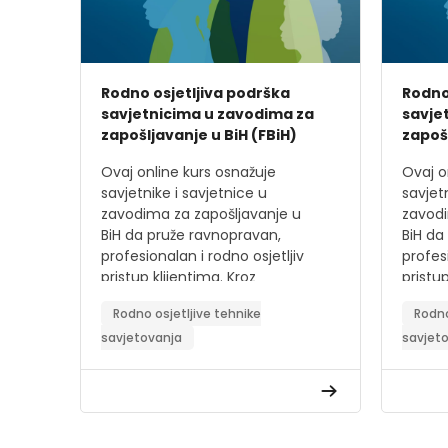
Rodno osjetljiva podrška
Rodno
savjetnicima u zavodima za
savje
zapošljavanje u BiH (FBiH)
zapošl
Ovaj online kurs osnažuje
Ovaj o
savjetnike i savjetnice u
savjet
zavodima za zapošljavanje u
zavodi
BiH da pruže ravnopravan,
BiH da
profesionalan i rodno osjetljiv
profesi
pristup klijentima. Kroz
pristup
interaktivne module, praktične
intera
Rodno osjetljive tehnike
Rodno
primjere i alate, učesnici će
primje
savjetovanja
savjet
razviti znanja i vještine za
razviti
prepoznavanje i prevazilaženje
prepoz
rodnih prepreka na tržištu rada.
rodnih
Ciljevi kursa:
Cilje