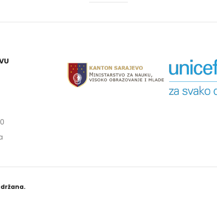
mjeti razliku između
a i roda, te važnost rodne
opravnosti.
tificirati rodne stereotipe
edrasude u zapošljavanju.
EVU
ijeniti rodno osjetljive
etodavne tehnike.
nati se sa zakonskim i
itucionalnim okvirima
opravnosti spolova.
iti strategije podrške
00
jivim grupama, posebno
ama.
a
rati individualne planove
šljavanja koji uvažavaju
u perspektivu.
adržana.
li kursa:
1:
Uvod u rodnu