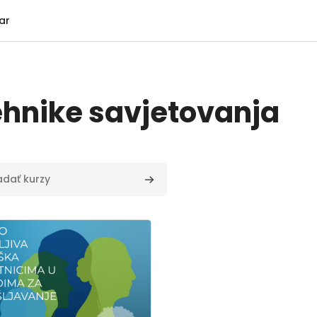
ar
tehnike savjetovanja
kurzy
Vyhľadať kurzy