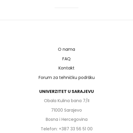
rodne ravnopravnosti.
Identificirati rodne stereotipe i predrasude u
zapošljavanju.
Primijeniti rodno osjetljive savjetodavne tehnike.
Upoznati se sa zakonskim i institucionalnim
okvirima ravnopravnosti spolova.
Razviti strategije podrške ranjivim grupama,
posebno ženama.
O nama
Kreirati individualne planove zapošljavanja koji
FAQ
uvažavaju rodnu perspektivu.
Kontakt
Moduli kursa:
Forum za tehničku podršku
Modul 1:
Uvod u rodnu ravnopravnost i stereotipe
UNIVERZITET U SARAJEVU
Modul 2:
Rodno osjetljivo savjetovanje i
komunikacijske vještine
Obala Kulina bana 7/II
Modul 3:
Specifične tehnike za rad sa ranjivim
71000 Sarajevo
grupama
Bosna i Hercegovina
Telefon: +387 33 56 51 00