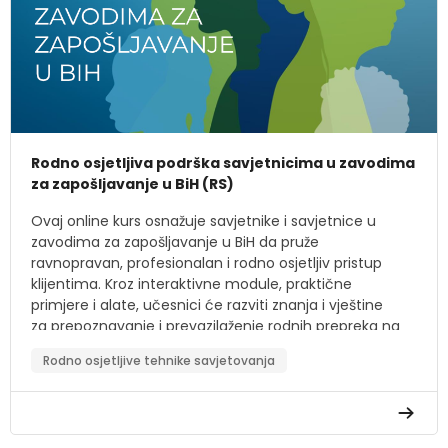
Upoznati se sa zakonskim i institucionalnim
okvirima ravnopravnosti spolova.
Razviti strategije podrške ranjivim grupama,
posebno ženama.
Kreirati individualne planove zapošljavanja koji
uvažavaju rodnu perspektivu.
Rodno osjetljiva podrška savjetnicima u zavodima
Moduli kursa:
za zapošljavanje u BiH (RS)
Modul 1:
Uvod u rodnu ravnopravnost i stereotipe
Ovaj online kurs osnažuje savjetnike i savjetnice u
Modul 2:
Rodno osjetljivo savjetovanje i
zavodima za zapošljavanje u BiH da pruže
komunikacijske vještine
ravnopravan, profesionalan i rodno osjetljiv pristup
Modul 3:
Specifične tehnike za rad sa ranjivim
klijentima. Kroz interaktivne module, praktične
grupama
primjere i alate, učesnici će razviti znanja i vještine
za prepoznavanje i prevazilaženje rodnih prepreka na
tržištu rada.
Rodno osjetljive tehnike savjetovanja
Ciljevi kursa:
Razumjeti razliku između spola i roda, te važnost