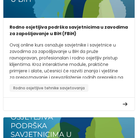
Rodno osjetljiva podrška savjetnicima u zavodima
za zapošljavanje u BiH (FBiH)
Ovaj online kurs osnažuje savjetnike i savjetnice u
zavodima za zapošljavanje u BiH da pruže
ravnopravan, profesionalan i rodno osjetljiv pristup
klijentima. Kroz interaktivne module, praktične
primjere i alate, učesnici će razviti znanja i vještine
za prepoznavanje i prevazilaženje rodnih prepreka na
tržištu rada.
Rodno osjetljive tehnike savjetovanja
Ciljevi kursa:
Razumjeti razliku između spola i roda, te važnost
rodne ravnopravnosti.
Identificirati rodne stereotipe i predrasude u
zapošljavanju.
Primijeniti rodno osjetljive savjetodavne tehnike.