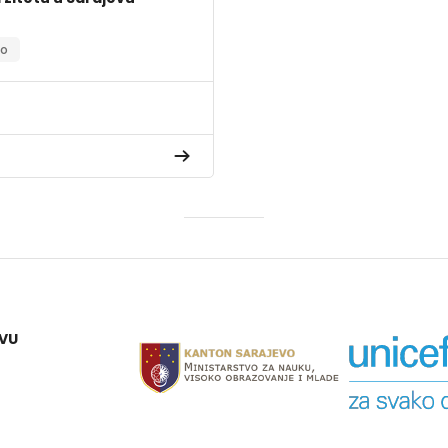
lo
EVU