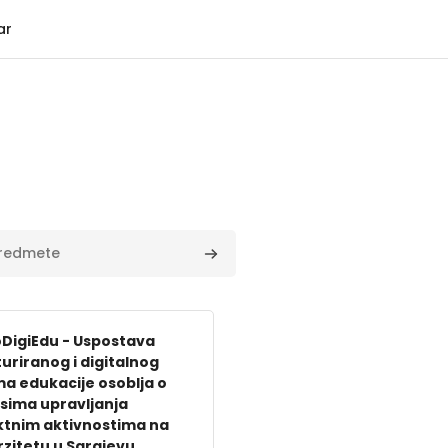
ar
mete
Išči predmete
DigiEdu - Uspostava
uriranog i digitalnog
ma edukacije osoblja o
sima upravljanja
ktnim aktivnostima na
rzitetu u Sarajevu