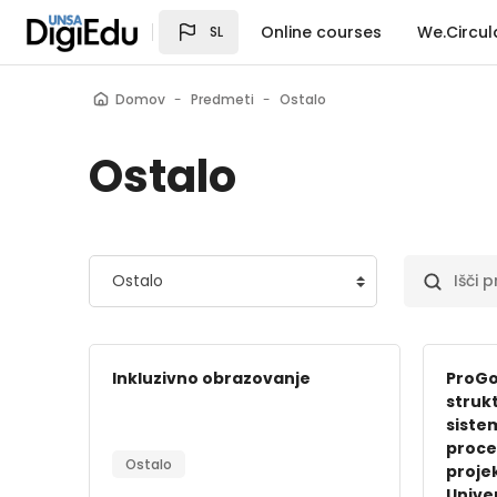
Preskoči na glavno vsebino
Online courses
We.Circul
SL
Domov
Predmeti
Ostalo
Ostalo
ategorije predmetov
Išči pred
Inkluzivno obrazovanje
ProGo
strukt
siste
proce
Ostalo
proje
Unive