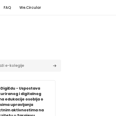
FAQ
We.Circular
kolegije
Pretraži e-kolegije
DigiEdu - Uspostava
uriranog i digitalnog
ma edukacije osoblja o
sima upravljanja
ktnim aktivnostima na
rzitetu u Sarajevu