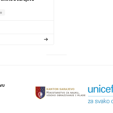
lo
EVU