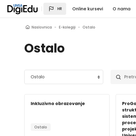
Preskoči na sadržaj
Online kursevi
O nama
HR
Naslovnica
E-kolegiji
Ostalo
Ostalo
Popis e-kolegija
Pretraži e-
Inkluzivno obrazovanje
ProGo
strukt
siste
proce
Ostalo
proje
Unive