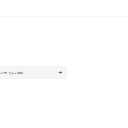
курсеве
Претражи курсеве