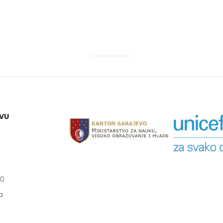
EVU
00
a