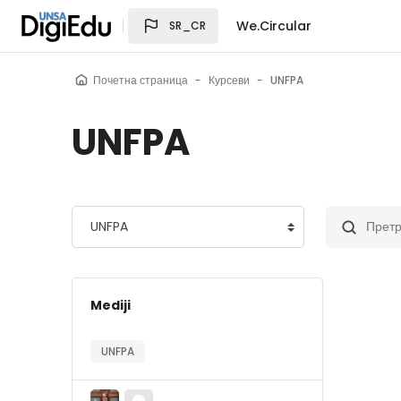
Иди на главни садржај
We.Circular
SR_CR
Почетна страница
Курсеви
UNFPA
UNFPA
Категорије курсева
Претражи 
Mediji
UNFPA