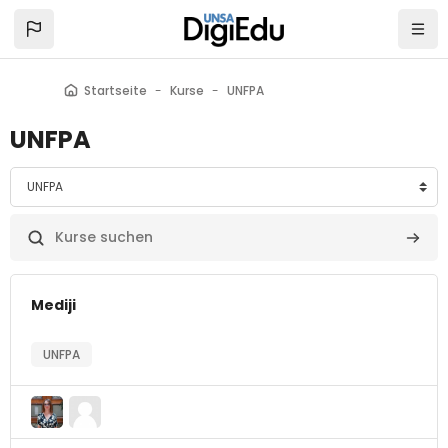
Zum Hauptinhalt
Startseite
Kurse
UNFPA
UNFPA
bereiche
Kurse suchen
Kurse
Mediji
UNFPA