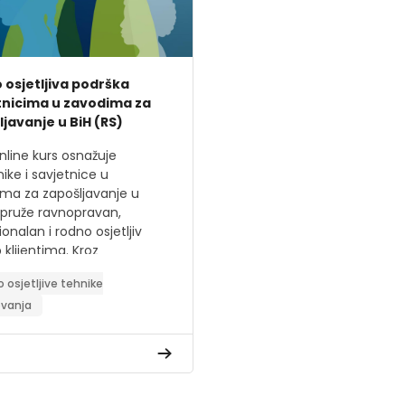
 osjetljiva podrška
tnicima u zavodima za
javanje u BiH (RS)
nline kurs osnažuje
nike i savjetnice u
ma za zapošljavanje u
 pruže ravnopravan,
onalan i rodno osjetljiv
 klijentima. Kroz
ktivne module, praktične
 osjetljive tehnike
re i alate, učesnici će
ovanja
 znanja i vještine za
navanje i prevazilaženje
 prepreka na tržištu rada.
vi kursa: