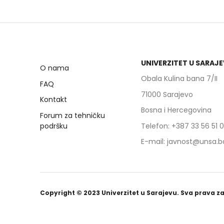
Razumjeti razliku između
Razu
spola i roda, te važnost rodne
spol
ravnopravnosti.
ravn
Identificirati rodne stereotipe
Iden
i predrasude u zapošljavanju.
i pr
UNIVERZITET U SARAJ
Primijeniti rodno osjetljive
Prim
O nama
savjetodavne tehnike.
savj
Obala Kulina bana 7/II
FAQ
Upoznati se sa zakonskim i
Upoz
71000 Sarajevo
institucionalnim okvirima
inst
Kontakt
ravnopravnosti spolova.
ravn
Bosna i Hercegovina
Forum za tehničku
Razviti strategije podrške
Razv
podršku
Telefon: +387 33 56 51 
ranjivim grupama, posebno
ran
ženama.
žen
E-mail: javnost@unsa.b
Kreirati individualne planove
Krei
zapošljavanja koji uvažavaju
zapo
rodnu perspektivu.
rodn
Copyright © 2023 Univerzitet u Sarajevu. Sva prava z
Moduli kursa:
Modu
Modul 1:
Uvod u rodnu
Modul 