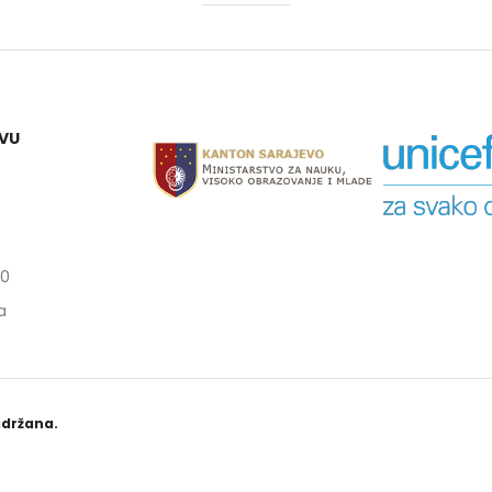
mjeti razliku između
a i roda, te važnost rodne
opravnosti.
tificirati rodne stereotipe
edrasude u zapošljavanju.
EVU
ijeniti rodno osjetljive
etodavne tehnike.
nati se sa zakonskim i
itucionalnim okvirima
opravnosti spolova.
iti strategije podrške
00
jivim grupama, posebno
ama.
a
rati individualne planove
šljavanja koji uvažavaju
u perspektivu.
adržana.
li kursa:
1:
Uvod u rodnu