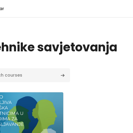
ar
tehnike savjetovanja
urses
Search courses