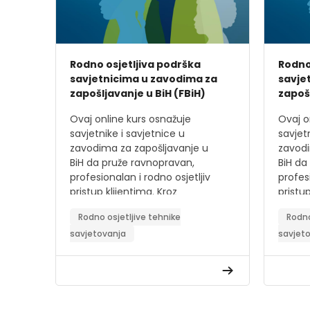
Rodno osjetljiva podrška
Rodno
savjetnicima u zavodima za
savje
zapošljavanje u BiH (FBiH)
zapošl
Ovaj online kurs osnažuje
Ovaj o
savjetnike i savjetnice u
savjet
zavodima za zapošljavanje u
zavodi
BiH da pruže ravnopravan,
BiH da
profesionalan i rodno osjetljiv
profesi
pristup klijentima. Kroz
pristup
interaktivne module, praktične
intera
Rodno osjetljive tehnike
Rodno
primjere i alate, učesnici će
primje
savjetovanja
savjet
razviti znanja i vještine za
razviti
prepoznavanje i prevazilaženje
prepoz
rodnih prepreka na tržištu rada.
rodnih
Ciljevi kursa:
Cilje