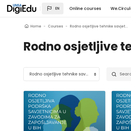
Skip to main content
Online courses
We.Circul
EN
Home
Courses
Rodno osjetljive tehnike savjetovanja
Rodno osjetljive 
Course categories
Search co