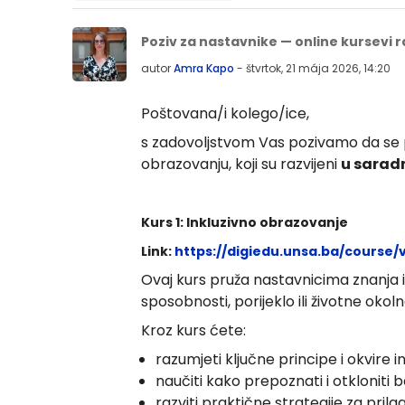
Počet odpovedí: 0
Poziv za nastavnike — online kursevi r
autor
Amra Kapo
-
štvrtok, 21 mája 2026, 14:20
Poštovana/i kolego/ice,
s zadovoljstvom Vas pozivamo da se p
obrazovanju, koji su razvijeni
u sarad
Kurs 1: Inkluzivno obrazovanje
Link:
https://digiedu.unsa.ba/course/
Ovaj kurs pruža nastavnicima znanja 
sposobnosti, porijeklo ili životne oko
Kroz kurs ćete:
razumjeti ključne principe i okvire 
naučiti kako prepoznati i otkloniti b
razviti praktične strategije za pri