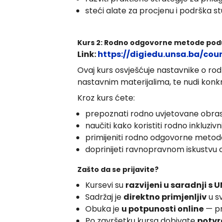
steći alate za procjenu i podrška 
Kurs 2: Rodno odgovorne metode po
Link:
https://digiedu.unsa.ba/cou
Ovaj kurs osvješćuje nastavnike o rod
nastavnim materijalima, te nudi konk
Kroz kurs ćete:
prepoznati rodno uvjetovane obras
naučiti kako koristiti rodno inkluzivni
primijeniti rodno odgovorne metode u
doprinijeti ravnopravnom iskustvu
Zašto da se prijavite?
Kursevi su
razvijeni u saradnji s
Sadržaj je
direktno primjenljiv
u s
Obuka je
u potpunosti online
— pr
Po završetku kursa dobivate
potvr