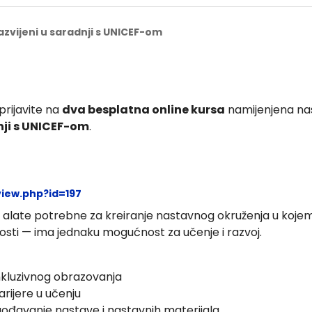
azvijeni u saradnji s UNICEF-om
rijavite na
dva besplatna online kursa
namijenjena na
nji s UNICEF-om
.
view.php?id=197
i alate potrebne za kreiranje nastavnog okruženja u kojem
lnosti — ima jednaku mogućnost za učenje i razvoj.
inkluzivnog obrazovanja
arijere u učenju
lagođavanje nastave i nastavnih materijala