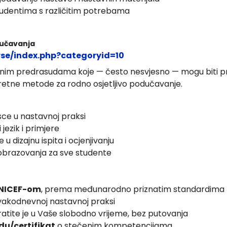
studentima s različitim potrebama
dučavanja
rse/index.php?categoryid=10
nim predrasudama koje — često nesvjesno — mogu biti pris
retne metode za rodno osjetljivo podučavanje.
ce u nastavnoj praksi
 jezik i primjere
 dizajnu ispita i ocjenjivanju
 obrazovanja za sve studente
 UNICEF-om
, prema međunarodno priznatim standardima
vakodnevnoj nastavnoj praksi
atite je u Vaše slobodno vrijeme, bez putovanja
du/certifikat
o stečenim kompetencijama