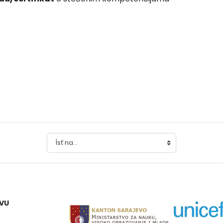
Ísť na...
EVU