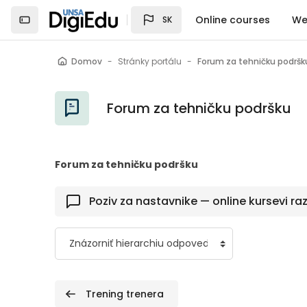
Preskočiť na hlavný obsah
Online courses
We
SK
Domov
Stránky portálu
Forum za tehničku podršk
Forum za tehničku podršku
Forum za tehničku podršku
Poziv za nastavnike — online kursevi ra
 Trening trenera