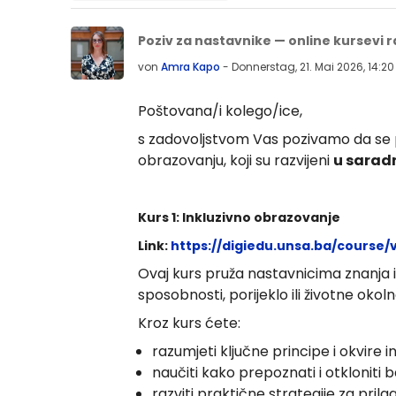
Anzahl Antworten: 0
Poziv za nastavnike — online kursevi r
von
Amra Kapo
-
Donnerstag, 21. Mai 2026, 14:20
Poštovana/i kolego/ice,
s zadovoljstvom Vas pozivamo da se p
obrazovanju, koji su razvijeni
u sarad
Kurs 1: Inkluzivno obrazovanje
Link:
https://digiedu.unsa.ba/course/
Ovaj kurs pruža nastavnicima znanja 
sposobnosti, porijeklo ili životne oko
Kroz kurs ćete:
razumjeti ključne principe i okvire 
naučiti kako prepoznati i otkloniti b
razviti praktične strategije za pri