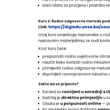
steći alate za procjenu i podrška 
Kurs 2: Rodno odgovorne metode po
Link:
https://digiedu.unsa.ba/cou
Ovaj kurs osvješćuje nastavnike o rod
nastavnim materijalima, te nudi konk
Kroz kurs ćete:
prepoznati rodno uvjetovane obras
naučiti kako koristiti rodno inkluzivni
primijeniti rodno odgovorne metode u
doprinijeti ravnopravnom iskustvu
Zašto da se prijavite?
Kursevi su
razvijeni u saradnji s
Sadržaj je
direktno primjenljiv
u s
Obuka je
u potpunosti online
— pr
Po završetku kursa dobivate
potvr