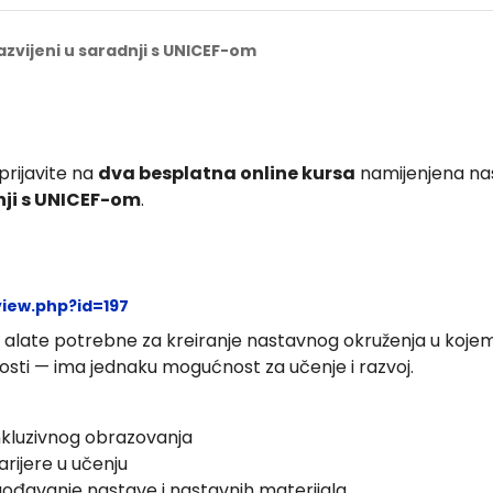
azvijeni u saradnji s UNICEF-om
rijavite na
dva besplatna online kursa
namijenjena na
nji s UNICEF-om
.
view.php?id=197
i alate potrebne za kreiranje nastavnog okruženja u kojem
lnosti — ima jednaku mogućnost za učenje i razvoj.
inkluzivnog obrazovanja
arijere u učenju
lagođavanje nastave i nastavnih materijala