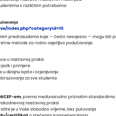
studentima s različitim potrebama
dučavanja
rse/index.php?categoryid=10
nim predrasudama koje — često nesvjesno — mogu biti pris
retne metode za rodno osjetljivo podučavanje.
ce u nastavnoj praksi
 jezik i primjere
 dizajnu ispita i ocjenjivanju
 obrazovanja za sve studente
 UNICEF-om
, prema međunarodno priznatim standardima
vakodnevnoj nastavnoj praksi
atite je u Vaše slobodno vrijeme, bez putovanja
du/certifikat
o stečenim kompetencijama